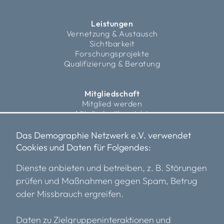
Leistungen
Vernetzung & Austausch
Sichtbarkeit
Forschungsprojekte
Qualifizierung & Beratung
Mitgliedschaft
Mitglied werden
Mitgliederübersicht
Fördermitglieder
Das Demographie Netzwerk e.V. verwendet
Cookies und Daten für Folgendes:
Über uns
Vorstand
Dienste anbieten und betreiben, z. B. Störungen
Team
prüfen und Maßnahmen gegen Spam, Betrug
Transparenz
oder Missbrauch ergreifen.
Einblicke
Kooperationspartner*innen
Karriere
Daten zu Zielgruppeninteraktionen und
Mitglieder