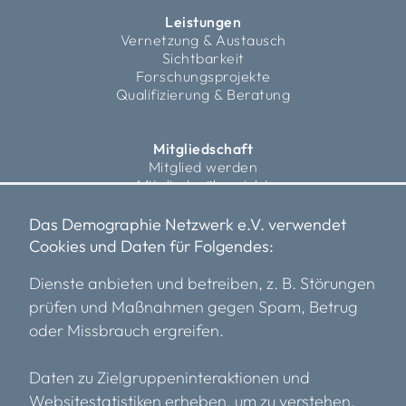
Leistungen
Vernetzung & Austausch
Sichtbarkeit
Forschungsprojekte
Qualifizierung & Beratung
Mitgliedschaft
Mitglied werden
Mitgliederübersicht
Fördermitglieder
Das Demographie Netzwerk e.V. verwendet
Cookies und Daten für Folgendes:
Über uns
Vorstand
Dienste anbieten und betreiben, z. B. Störungen
Team
prüfen und Maßnahmen gegen Spam, Betrug
Transparenz
oder Missbrauch ergreifen.
Einblicke
Kooperationspartner*innen
Karriere
Daten zu Zielgruppeninteraktionen und
Mitglieder
Websitestatistiken erheben, um zu verstehen,