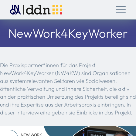
NewWork4KeyWorker
Die Praxispartner*innen für das Projekt
NewWork4KeyWorker (NW4KW) sind Organisationen
aus systemrelevanten Sektoren wie Sozialwesen,
öffentliche Verwaltung und innere Sicherheit, die aktiv
an der praktischen Umsetzung des Projekts beteiligt sind
und ihre Expertise aus der Arbeitspraxis einbringen. In
dieser Interviewreihe geben sie Einblicke in das Projekt.