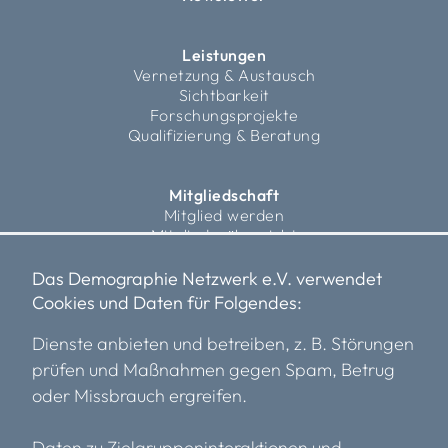
Leistungen
Vernetzung & Austausch
Sichtbarkeit
Forschungsprojekte
Qualifizierung & Beratung
Mitgliedschaft
Mitglied werden
Mitgliederübersicht
Fördermitglieder
Das Demographie Netzwerk e.V. verwendet
Cookies und Daten für Folgendes:
Über uns
Vorstand
Dienste anbieten und betreiben, z. B. Störungen
Team
prüfen und Maßnahmen gegen Spam, Betrug
Transparenz
oder Missbrauch ergreifen.
Einblicke
Kooperationspartner*innen
Karriere
Daten zu Zielgruppeninteraktionen und